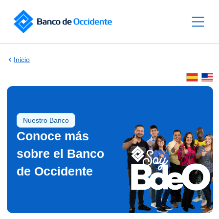
Saltar al contenido principal
Inicio
Nuestro Banco
Conoce más
sobre el Banco
de Occidente