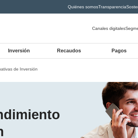
Quiénes somos
Transparencia
Sosten
Canales digitales
Segme
Inversión
Recaudos
Pagos
nativas de Inversión
endimiento
n