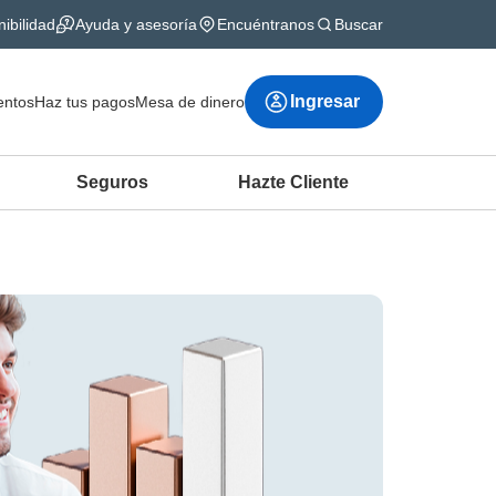
ibilidad
Ayuda y asesoría
Encuéntranos
Buscar
Ingresar
ntos
Haz tus pagos
Mesa de dinero
Seguros
Hazte Cliente