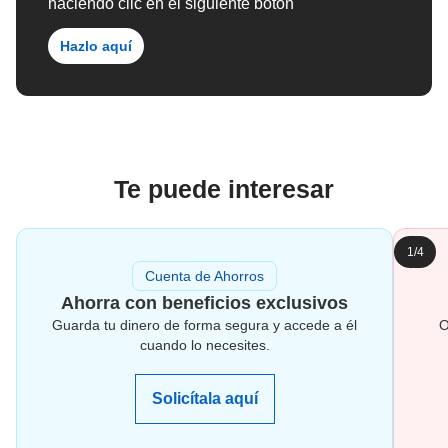
haciendo clic en el siguiente botón
Hazlo aquí
Te puede interesar
1/4
Cuenta de Ahorros
Ahorra con beneficios exclusivos
Guarda tu dinero de forma segura y accede a él
O
cuando lo necesites.
Solicítala aquí