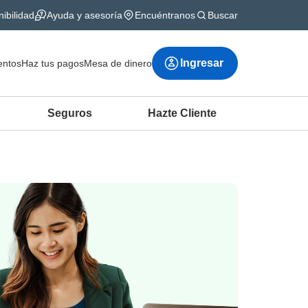
ibilidad
Ayuda y asesoría
Encuéntranos
Buscar
Ingresar
ntos
Haz tus pagos
Mesa de dinero
Seguros
Hazte Cliente