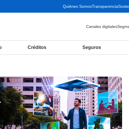
Quiénes Somos
Transparencia
Sosten
Canales digitales
Segme
o
Créditos
Seguros
a