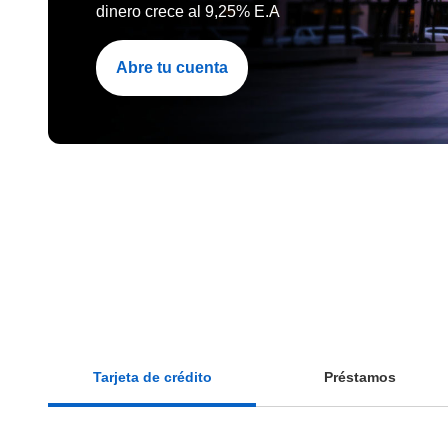
dinero crece al 9,25% E.A
Abre tu cuenta
Tarjeta de crédito
Préstamos