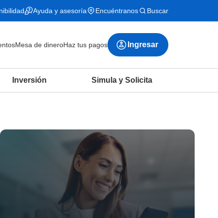
ibilidad
Ayuda y asesoría
Encuéntranos
Buscar
Ingresar
ntos
Mesa de dinero
Haz tus pagos
Inversión
Simula y Solicita