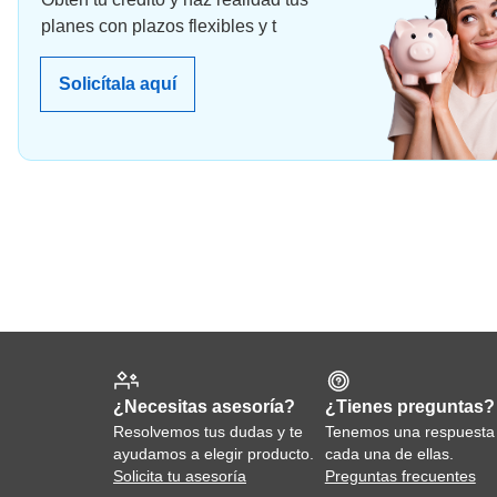
planes con plazos flexibles y t
Solicítala aquí
¿Tienes preguntas?
¿Necesitas asesoría?
Tenemos una respuesta
Resolvemos tus dudas y te
cada una de ellas.
ayudamos a elegir producto.
Preguntas frecuentes
Solicita tu asesoría