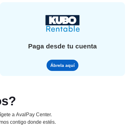
Paga desde tu cuenta
Ábrela aquí
os?
irígete a AvalPay Center.
amos contigo donde estés.