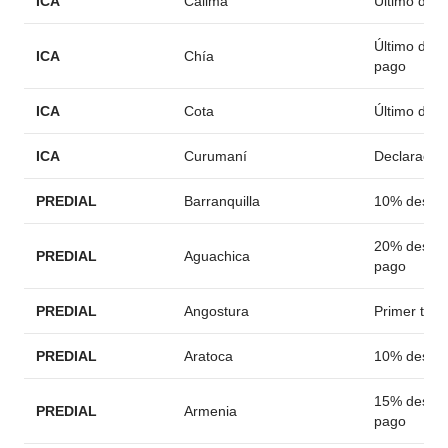
ICA
Calima
Último día 
Último día 
ICA
Chía
pago
ICA
Cota
Último día 
ICA
Curumaní
Declaració
PREDIAL
Barranquilla
10% descu
20% descue
PREDIAL
Aguachica
pago
PREDIAL
Angostura
Primer trim
PREDIAL
Aratoca
10% descu
15% descue
PREDIAL
Armenia
pago