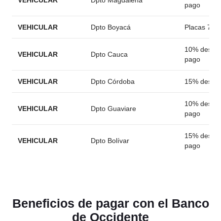
VEHICULAR
Dpto Magdalena
pago
VEHICULAR
Dpto Boyacá
Placas 7-8-
10% descue
VEHICULAR
Dpto Cauca
pago
VEHICULAR
Dpto Córdoba
15% descu
10% descue
VEHICULAR
Dpto Guaviare
pago
15% descue
VEHICULAR
Dpto Bolívar
pago
Beneficios de pagar con el Banco
de Occidente