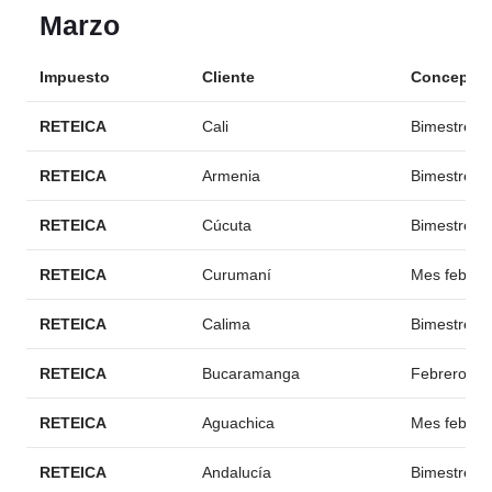
Marzo
Impuesto
Cliente
Concepto
RETEICA
Cali
Bimestre en
RETEICA
Armenia
Bimestre en
RETEICA
Cúcuta
Bimestre en
RETEICA
Curumaní
Mes febrer
RETEICA
Calima
Bimestre en
RETEICA
Bucaramanga
Febrero por
RETEICA
Aguachica
Mes febrer
RETEICA
Andalucía
Bimestre en