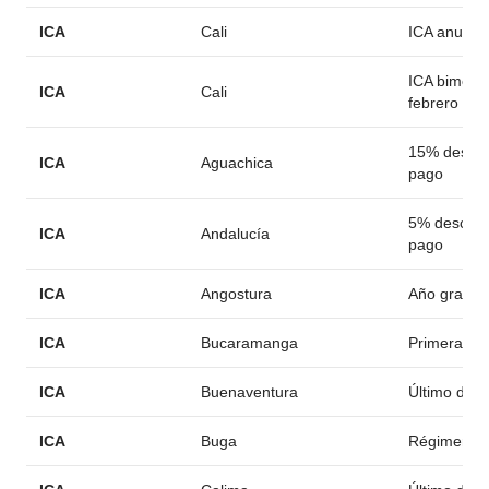
ICA
Cali
ICA anual (
ICA bimestr
ICA
Cali
febrero
15% descue
ICA
Aguachica
pago
5% descuen
ICA
Andalucía
pago
ICA
Angostura
Año gravab
ICA
Bucaramanga
Primera cu
ICA
Buenaventura
Último día 
ICA
Buga
Régimen si