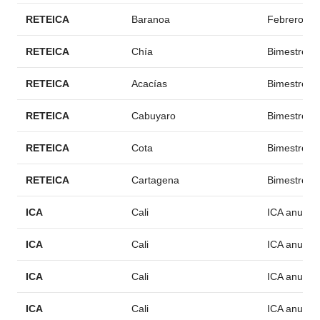
RETEICA
Baranoa
Febrero
RETEICA
Chía
Bimestre en
RETEICA
Acacías
Bimestre en
RETEICA
Cabuyaro
Bimestre en
RETEICA
Cota
Bimestre en
RETEICA
Cartagena
Bimestre en
ICA
Cali
ICA anual (
ICA
Cali
ICA anual (
ICA
Cali
ICA anual (
ICA
Cali
ICA anual (