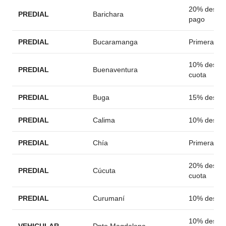
20% descue
PREDIAL
Barichara
pago
PREDIAL
Bucaramanga
Primera cu
10% descue
PREDIAL
Buenaventura
cuota
PREDIAL
Buga
15% descu
PREDIAL
Calima
10% descu
PREDIAL
Chía
Primera cu
20% descue
PREDIAL
Cúcuta
cuota
PREDIAL
Curumaní
10% descu
10% descue