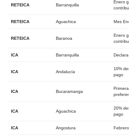
Enero gran
RETEICA
Barranquilla
contribuyen
RETEICA
Aguachica
Mes Enero
Enero gran
RETEICA
Baranoa
contribuyen
ICA
Barranquilla
Declaración
10% descue
ICA
Andalucía
pago
Primera cu
ICA
Bucaramanga
preferencia
20% descue
ICA
Aguachica
pago
ICA
Angostura
Febrero