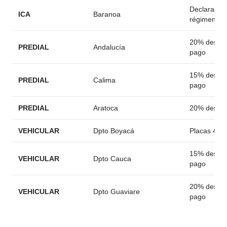
Declaració
ICA
Baranoa
régimen c
20% descue
PREDIAL
Andalucía
pago
15% descue
PREDIAL
Calima
pago
PREDIAL
Aratoca
20% descu
VEHICULAR
Dpto Boyacá
Placas 4-5-
15% descue
VEHICULAR
Dpto Cauca
pago
20% descue
VEHICULAR
Dpto Guaviare
pago