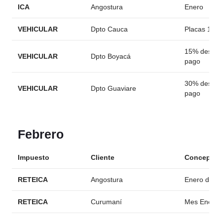
ICA
Angostura
Enero
VEHICULAR
Dpto Cauca
Placas 1-2-
15% descue
VEHICULAR
Dpto Boyacá
pago
30% descue
VEHICULAR
Dpto Guaviare
pago
Febrero
Impuesto
Cliente
Concepto
RETEICA
Angostura
Enero decl
RETEICA
Curumaní
Mes Enero