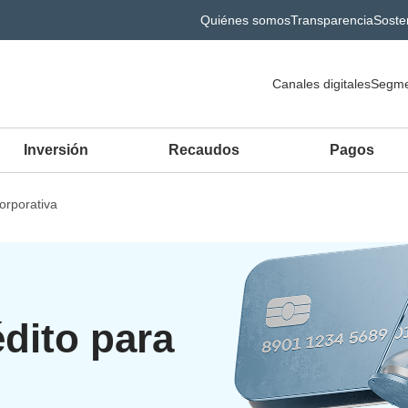
Quiénes somos
Transparencia
Sosten
Canales digitales
Segme
Inversión
Recaudos
Pagos
orporativa
édito para