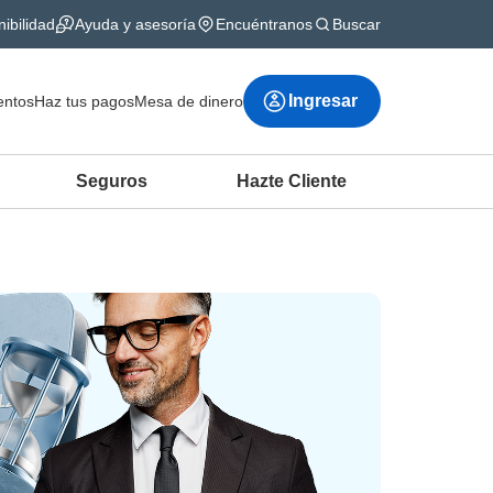
ibilidad
Ayuda y asesoría
Encuéntranos
Buscar
Ingresar
ntos
Haz tus pagos
Mesa de dinero
Seguros
Hazte Cliente