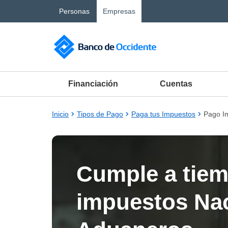
Saltar al contenido principal
Personas
Empresas
Financiación
Cuentas
Inicio
Tipos de Pago
Paga tus Impuestos
Pago I
Cumple a tiem
impuestos Nac