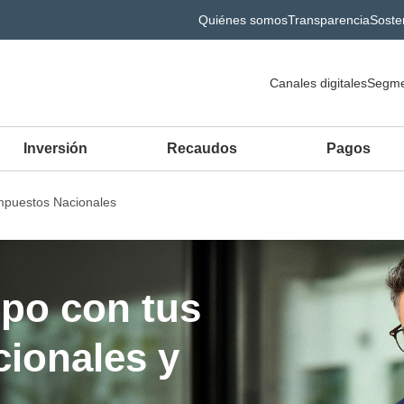
Quiénes somos
Transparencia
Sosten
Canales digitales
Segme
Inversión
Recaudos
Pagos
mpuestos Nacionales
po con tus
ionales y