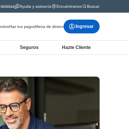
ibilidad
Ayuda y asesoría
Encuéntranos
Buscar
Ingresar
ntos
Haz tus pagos
Mesa de dinero
Seguros
Hazte Cliente